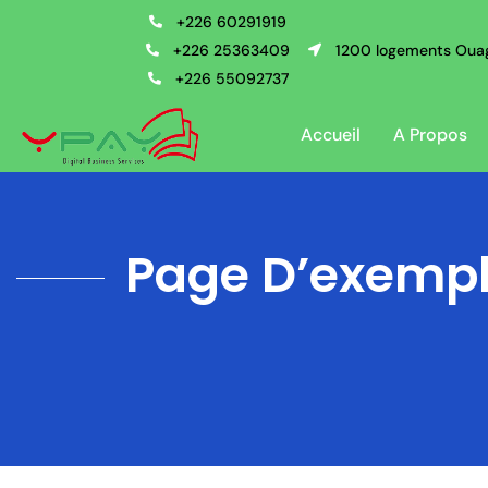
+226 60291919
+226 25363409
1200 logements Ouag
+226 55092737
Accueil
A Propos
Page D’exemp