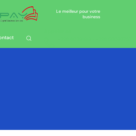
Le meilleur pour votre
business
Appelez au
ontact
+226 60291919 / +226 55092737